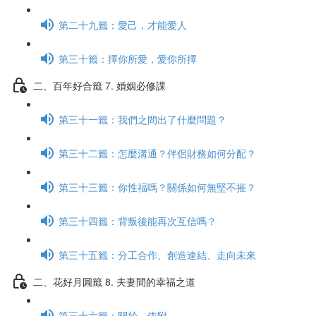
第二十九籤：愛己，才能愛人
第三十籤：擇你所愛，愛你所擇
二、百年好合籤 7. 婚姻必修課
第三十一籤：我們之間出了什麼問題？
第三十二籤：怎麼溝通？伴侶財務如何分配？
第三十三籤：你性福嗎？關係如何無堅不摧？
第三十四籤：背叛後能再次互信嗎？
第三十五籤：分工合作、創造連結、走向未來
二、花好月圓籤 8. 夫妻間的幸福之道
第三十六籤：關於，依附