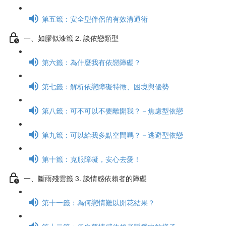
第五籤：安全型伴侶的有效溝通術
一、如膠似漆籤 2. 談依戀類型
第六籤：為什麼我有依戀障礙？
第七籤：解析依戀障礙特徵、困境與優勢
第八籤：可不可以不要離開我？－焦慮型依戀
第九籤：可以給我多點空間嗎？－逃避型依戀
第十籤：克服障礙，安心去愛！
一、斷雨殘雲籤 3. 談情感依賴者的障礙
第十一籤：為何戀情難以開花結果？