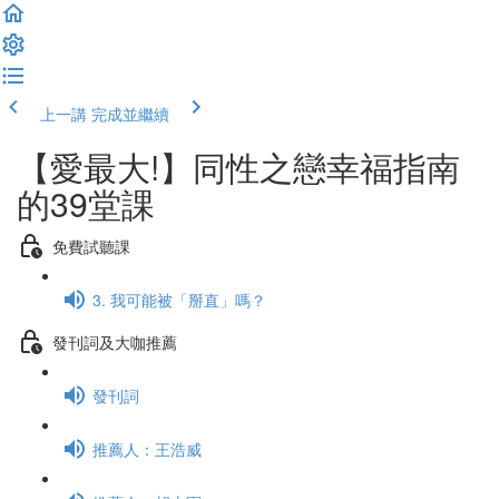
上一講
完成並繼續
【愛最大!】同性之戀幸福指南
的39堂課
免費試聽課
3. 我可能被「掰直」嗎？
發刊詞及大咖推薦
發刊詞
推薦人：王浩威