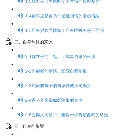
1-3什麼是自卑情結？潛意識的操控魔咒
1-4自卑還是自負？過度補償的優越情結
1-5自卑與負面情緒？自卑跟丟臉是不同的！
二、自卑常見的來源
2-1你在乎的「點」，成為自卑的來源
2-2照顧者的情緒，影響自我塑形
2-3如何將孩子的自卑轉成正向動力
2-4過去創傷像如影隨形的鬼魂
2-5在與人比較中，獲得一絲肯定自我的曙光
三、自卑的影響