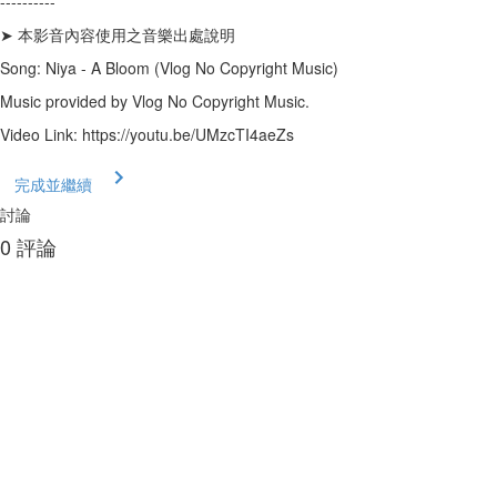
----------
➤ 本影音內容使用之音樂出處說明
Song: Niya - A Bloom (Vlog No Copyright Music)
Music provided by Vlog No Copyright Music.
Video Link: https://youtu.be/UMzcTI4aeZs
完成並繼續
討論
0
評論