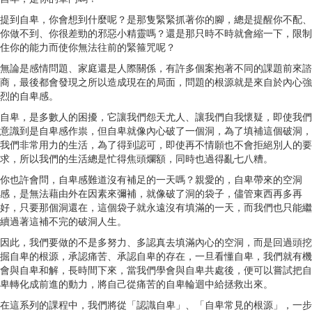
提到自卑，你會想到什麼呢？是那隻緊緊抓著你的腳，總是提醒你不配、
你做不到、你很差勁的邪惡小精靈嗎？還是那只時不時就會縮一下，限制
住你的能力而使你無法往前的緊箍咒呢？
無論是感情問題、家庭還是人際關係，有許多個案抱著不同的課題前來諮
商，最後都會發現之所以造成現在的局面，問題的根源就是來自於內心強
烈的自卑感。
自卑，是多數人的困擾，它讓我們怨天尤人、讓我們自我懷疑，即使我們
意識到是自卑感作祟，但自卑就像內心破了一個洞，為了填補這個破洞，
我們非常用力的生活，為了得到認可，即使再不情願也不會拒絕別人的要
求，所以我們的生活總是忙得焦頭爛額，同時也過得亂七八糟。
你也許會問，自卑感難道沒有補足的一天嗎？親愛的，自卑帶來的空洞
感，是無法藉由外在因素來彌補，就像破了洞的袋子，儘管東西再多再
好，只要那個洞還在，這個袋子就永遠沒有填滿的一天，而我們也只能繼
續過著這補不完的破洞人生。
因此，我們要做的不是多努力、多認真去填滿內心的空洞，而是回過頭挖
掘自卑的根源，承認痛苦、承認自卑的存在，一旦看懂自卑，我們就有機
會與自卑和解，長時間下來，當我們學會與自卑共處後，便可以嘗試把自
卑轉化成前進的動力，將自己從痛苦的自卑輪迴中給拯救出來。
在這系列的課程中，我們將從「認識自卑」、「自卑常見的根源」，一步