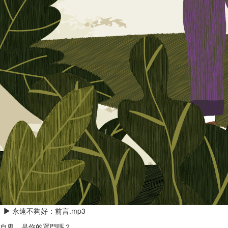
永遠不夠好：前言.mp3
自卑，是你的罩門嗎？