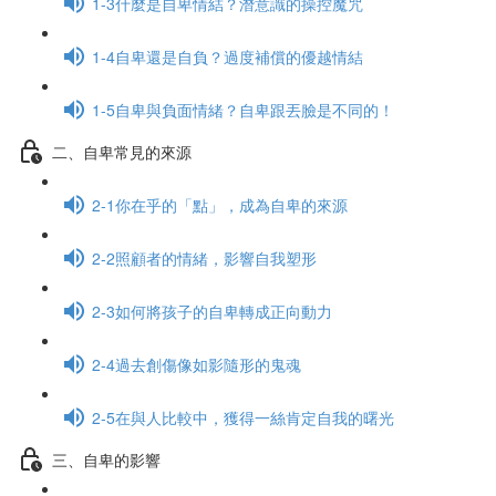
1-3什麼是自卑情結？潛意識的操控魔咒
1-4自卑還是自負？過度補償的優越情結
1-5自卑與負面情緒？自卑跟丟臉是不同的！
二、自卑常見的來源
2-1你在乎的「點」，成為自卑的來源
2-2照顧者的情緒，影響自我塑形
2-3如何將孩子的自卑轉成正向動力
2-4過去創傷像如影隨形的鬼魂
2-5在與人比較中，獲得一絲肯定自我的曙光
三、自卑的影響