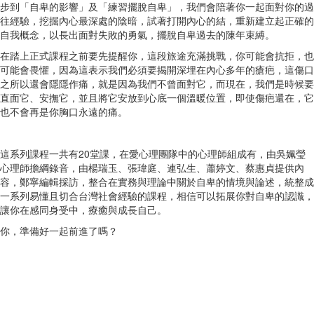
步到「自卑的影響」及「練習擺脫自卑」，我們會陪著你一起面對你的過
往經驗，挖掘內心最深處的陰暗，試著打開內心的結，重新建立起正確的
自我概念，以長出面對失敗的勇氣，擺脫自卑過去的陳年束縛。
在踏上正式課程之前要先提醒你，這段旅途充滿挑戰，你可能會抗拒，也
可能會畏懼，因為這表示我們必須要揭開深埋在內心多年的瘡疤，這傷口
之所以還會隱隱作痛，就是因為我們不曾面對它，而現在，我們是時候要
直面它、安撫它，並且將它安放到心底一個溫暖位置，即使傷疤還在，它
也不會再是你胸口永遠的痛。
這系列課程一共有20堂課，在愛心理團隊中的心理師組成有，由吳姵瑩
心理師擔綱錄音，由楊瑞玉、張瑋庭、連弘生、蕭婷文、蔡惠貞提供內
容，鄭寧編輯採訪，整合在實務與理論中關於自卑的情境與論述，統整成
一系列易懂且切合台灣社會經驗的課程，相信可以拓展你對自卑的認識，
讓你在感同身受中，療癒與成長自己。
你，準備好一起前進了嗎？