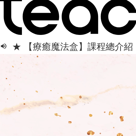
★ 【療癒魔法盒】課程總介紹