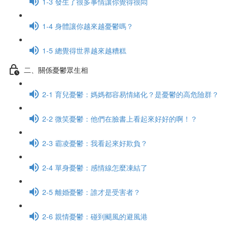
1-3 發生了很多事情讓你覺得很悶
1-4 身體讓你越來越憂鬱嗎？
1-5 總覺得世界越來越糟糕
二、關係憂鬱眾生相
2-1 育兒憂鬱：媽媽都容易情緒化？是憂鬱的高危險群？
2-2 微笑憂鬱：他們在臉書上看起來好好的啊！？
2-3 霸凌憂鬱：我看起來好欺負？
2-4 單身憂鬱：感情線怎麼凍結了
2-5 離婚憂鬱：誰才是受害者？
2-6 親情憂鬱：碰到颶風的避風港