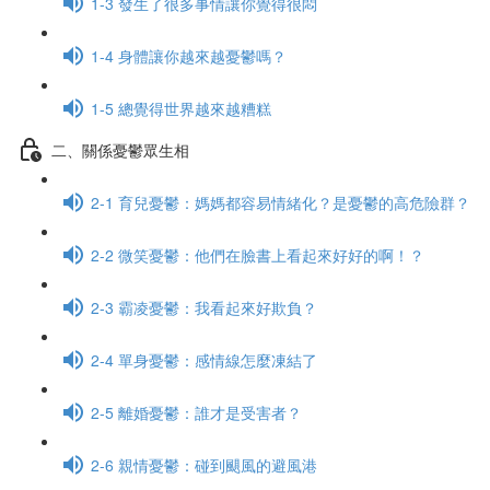
1-3 發生了很多事情讓你覺得很悶
1-4 身體讓你越來越憂鬱嗎？
1-5 總覺得世界越來越糟糕
二、關係憂鬱眾生相
2-1 育兒憂鬱：媽媽都容易情緒化？是憂鬱的高危險群？
2-2 微笑憂鬱：他們在臉書上看起來好好的啊！？
2-3 霸凌憂鬱：我看起來好欺負？
2-4 單身憂鬱：感情線怎麼凍結了
2-5 離婚憂鬱：誰才是受害者？
2-6 親情憂鬱：碰到颶風的避風港