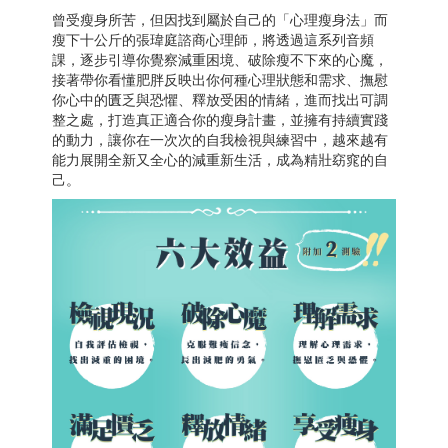
曾受瘦身所苦，但因找到屬於自己的「心理瘦身法」而
瘦下十公斤的張瑋庭諮商心理師，將透過這系列音頻
課，逐步引導你覺察減重困境、破除瘦不下來的心魔，
接著帶你看懂肥胖反映出你何種心理狀態和需求、撫慰
你心中的匱乏與恐懼、釋放受困的情緒，進而找出可調
整之處，打造真正適合你的瘦身計畫，並擁有持續實踐
的動力，讓你在一次次的自我檢視與練習中，越來越有
能力展開全新又全心的減重新生活，成為精壯窈窕的自
己。