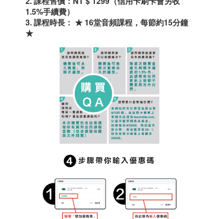
2. 課程售價：
NT $ 1299
（信用卡刷卡會另收
1.5%手續費
）
3. 課程時長： ★ 16堂音頻課程，每節約15分鐘
★