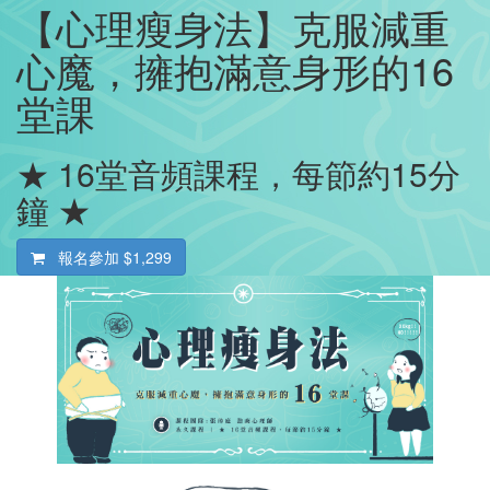
【心理瘦身法】克服減重
心魔，擁抱滿意身形的16
堂課
★ 16堂音頻課程，每節約15分
鐘 ★
報名參加
$1,299