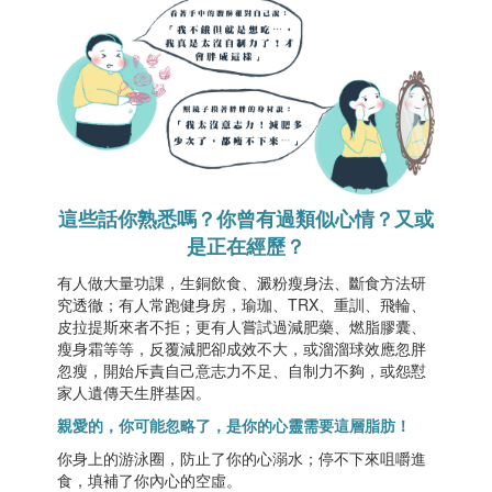
這些話你熟悉嗎？你曾有過類似心情？又或
是正在經歷？
有人做大量功課，生銅飲食、澱粉瘦身法、斷食方法研
究透徹；有人常跑健身房，瑜珈、
TRX
、重訓、飛輪、
皮拉提斯來者不拒；更有人嘗試過減肥藥、燃脂膠囊、
瘦身霜等等，反覆減肥卻成效不大，或溜溜球效應忽胖
忽瘦，開始斥責自己意志力不足、自制力不夠，或怨懟
家人遺傳天生胖基因。
親愛的，你可能忽略了，是你的心靈需要這層脂肪！
你身上的游泳圈，防止了你的心溺水；停不下來咀嚼進
食，填補了你內心的空虛。