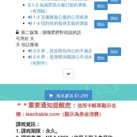
1-2 為減肥長出被討厭的勇氣
開始
（有測驗）
1-3 克服難瘦心魔的心理瘦身
開始
1-4 找到你的瘦身意義與價值
開始
第二版塊：聽懂肥胖對你說的話
可用於
天
天 你註冊後
2-5 胖，是反映你內心的不滿足
開始
2-6 胖，是身體泳圈讓心不溺水
開始
（有附件）
報名參加
$1,299
＊＊重要通知提醒您：
信用卡帳單顯示名
稱：teachable.com（顯示為美金消費）
課程資訊：
1. 課程期限：永久。