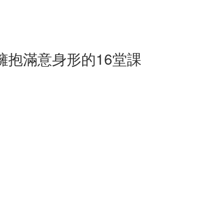
擁抱滿意身形的16堂課