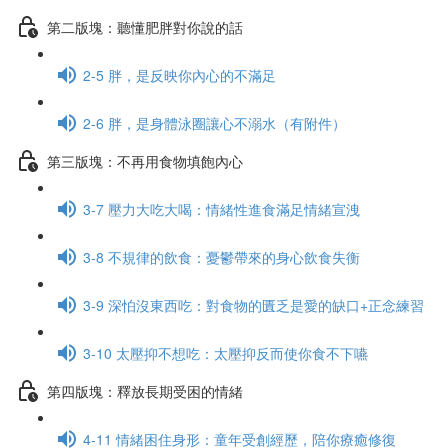
第二版塊：聽懂肥胖對你說的話
2-5 胖，是反映你內心的不滿足
2-6 胖，是身體泳圈讓心不溺水（有附件）
第三版塊：不再用食物填飽內心
3-7 壓力大吃大喝：情緒性進食滿足情緒宣洩
3-8 不規律的飲食：憂鬱帶來的身心飲食失衡
3-9 深怕沒東西吃：對食物的匱乏是愛的缺口+正念練習
3-10 太壓抑不想吃：太壓抑反而使你食不下嚥
第四版塊：釋放長期受困的情緒
4-11 情緒困住身形：童年受創經歷，陪你療癒修復