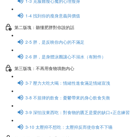
1-3 克服難瘦心魔的心理瘦身
1-4 找到你的瘦身意義與價值
第二版塊：聽懂肥胖對你說的話
2-5 胖，是反映你內心的不滿足
2-6 胖，是身體泳圈讓心不溺水（有附件）
第三版塊：不再用食物填飽內心
3-7 壓力大吃大喝：情緒性進食滿足情緒宣洩
3-8 不規律的飲食：憂鬱帶來的身心飲食失衡
3-9 深怕沒東西吃：對食物的匱乏是愛的缺口+正念練習
3-10 太壓抑不想吃：太壓抑反而使你食不下嚥