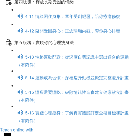
第四版塊：釋放長期受困的情緒
4-11 情緒困住身形：童年受創經歷，陪你療癒修復
4-12 鬆開受困身心：正念瑜珈內觀，帶你身心排毒
第五版塊：實現你的心理瘦身法
5-13 性格運動配對：從深度自我認識中選出適合的運動
（有附件）
5-14 運動成為習慣：深植瘦身動機並擬定完整瘦身計畫
5-15 懂瘦還要懂吃：破除情緒性進食建立健康飲食計畫
（有附件）
5-16 實踐心理瘦身：了解真實體態訂定全盤目標和計畫
（有附件）
Teach online with