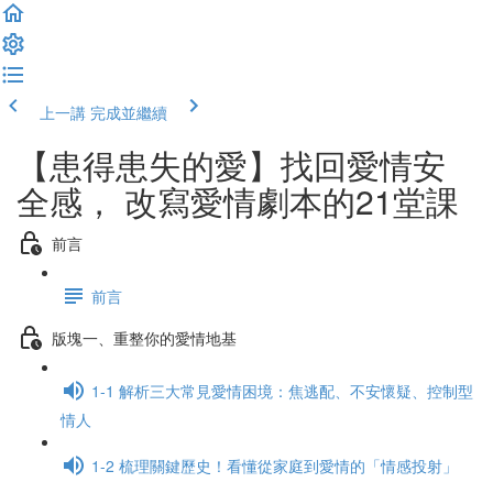
上一講
完成並繼續
【患得患失的愛】找回愛情安
全感， 改寫愛情劇本的21堂課
前言
前言
版塊一、重整你的愛情地基
1-1 解析三大常見愛情困境：焦逃配、不安懷疑、控制型
情人
1-2 梳理關鍵歷史！看懂從家庭到愛情的「情感投射」