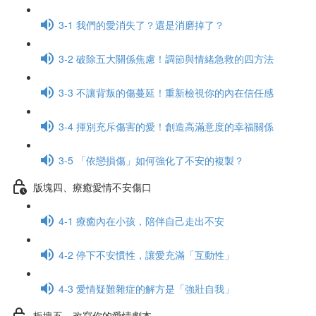
3-1 我們的愛消失了？還是消磨掉了？
3-2 破除五大關係焦慮！調節與情緒急救的四方法
3-3 不讓背叛的傷蔓延！重新檢視你的內在信任感
3-4 揮別充斥傷害的愛！創造高滿意度的幸福關係
3-5 「依戀損傷」如何強化了不安的複製？
版塊四、療癒愛情不安傷口
4-1 療癒內在小孩，陪伴自己走出不安
4-2 停下不安慣性，讓愛充滿「互動性」
4-3 愛情疑難雜症的解方是「強壯自我」
板塊五、改寫你的愛情劇本