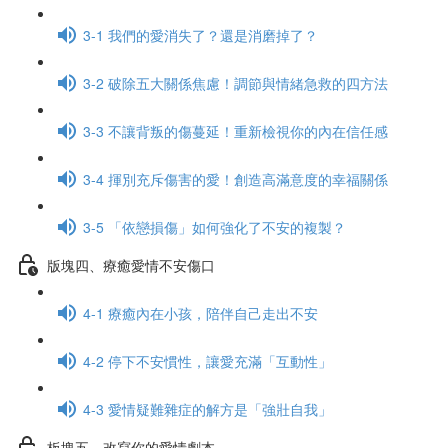
3-1 我們的愛消失了？還是消磨掉了？
3-2 破除五大關係焦慮！調節與情緒急救的四方法
3-3 不讓背叛的傷蔓延！重新檢視你的內在信任感
3-4 揮別充斥傷害的愛！創造高滿意度的幸福關係
3-5 「依戀損傷」如何強化了不安的複製？
版塊四、療癒愛情不安傷口
4-1 療癒內在小孩，陪伴自己走出不安
4-2 停下不安慣性，讓愛充滿「互動性」
4-3 愛情疑難雜症的解方是「強壯自我」
板塊五、改寫你的愛情劇本