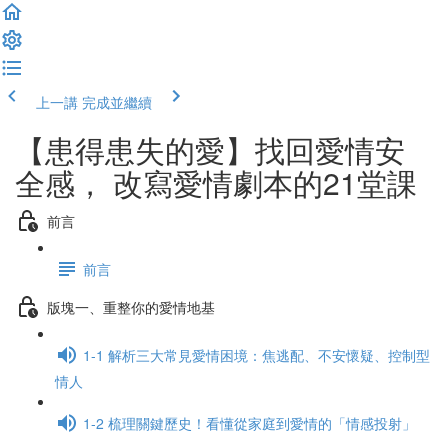
上一講
完成並繼續
【患得患失的愛】找回愛情安
全感， 改寫愛情劇本的21堂課
前言
前言
版塊一、重整你的愛情地基
1-1 解析三大常見愛情困境：焦逃配、不安懷疑、控制型
情人
1-2 梳理關鍵歷史！看懂從家庭到愛情的「情感投射」