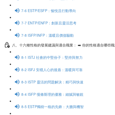
7-6 ESTP/ESFP：愉悅且行動導向
7-7 ENTP/ENFP：創新且靈活思考
7-8 ISFP/INFP：溫暖且價值驅動
八、十六種性格的發展建議與適合職業： ➡️ 你的性格適合哪些
8-1 ISTJ 社會的中堅份子：堅持與努力
8-2 ISFJ 安穩人心的後盾：溫暖與可靠
8-3 ISTP 靈活的問題解決：精巧與快速
8-4 ISFP 慢條斯理的優雅：細膩與敏銳
8-5 ESTP獨樹一格的先鋒：大膽與機智