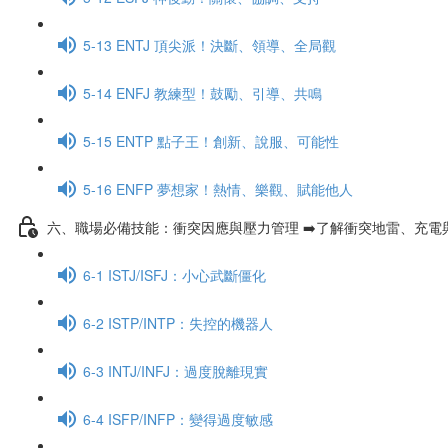
5-13 ENTJ 頂尖派！決斷、領導、全局觀
5-14 ENFJ 教練型！鼓勵、引導、共鳴
5-15 ENTP 點子王！創新、說服、可能性
5-16 ENFP 夢想家！熱情、樂觀、賦能他人
六、職場必備技能：衝突因應與壓力管理 ➡️了解衝突地雷、充電
6-1 ISTJ/ISFJ：小心武斷僵化
6-2 ISTP/INTP：失控的機器人
6-3 INTJ/INFJ：過度脫離現實
6-4 ISFP/INFP：變得過度敏感