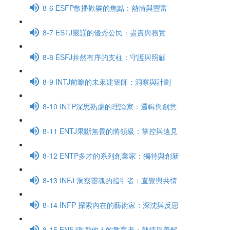
8-6 ESFP散播歡樂的焦點：熱情與豐富
8-7 ESTJ嚴謹的優秀公民：盡責與務實
8-8 ESFJ井然有序的支柱：守護與照顧
8-9 INTJ前瞻的未來建築師：洞察與計劃
8-10 INTP深思熟慮的理論家：邏輯與創意
8-11 ENTJ果斷無畏的將領級：掌控與遠見
8-12 ENTP多才的系列創業家：獨特與創新
8-13 INFJ 洞察靈魂的指引者：直覺與共情
8-14 INFP 探索內在的藝術家：深沈與反思
8-15 ENFJ激勵他人的教育者：熱情與善解