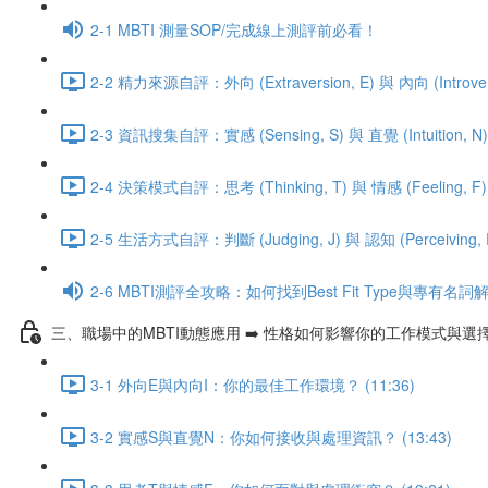
2-1 MBTI 測量SOP/完成線上測評前必看！
2-2 精力來源自評：外向 (Extraversion, E) 與 內向 (Introversi
2-3 資訊搜集自評：實感 (Sensing, S) 與 直覺 (Intuition, N) 
2-4 決策模式自評：思考 (Thinking, T) 與 情感 (Feeling, F) 
2-5 生活方式自評：判斷 (Judging, J) 與 認知 (Perceiving, P)
2-6 MBTI測評全攻略：如何找到Best Fit Type與專有名詞
三、職場中的MBTI動態應用 ➡️ 性格如何影響你的工作模式與選
3-1 外向E與內向I：你的最佳工作環境？ (11:36)
3-2 實感S與直覺N：你如何接收與處理資訊？ (13:43)