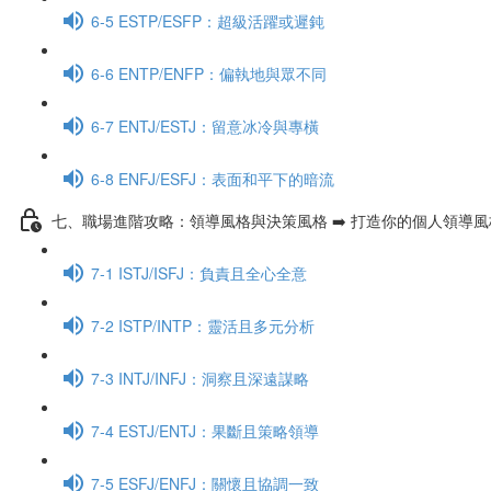
6-5 ESTP/ESFP：超級活躍或遲鈍
6-6 ENTP/ENFP：偏執地與眾不同
6-7 ENTJ/ESTJ：留意冰冷與專橫
6-8 ENFJ/ESFJ：表面和平下的暗流
七、職場進階攻略：領導風格與決策風格 ➡️ 打造你的個人領導
7-1 ISTJ/ISFJ：負責且全心全意
7-2 ISTP/INTP：靈活且多元分析
7-3 INTJ/INFJ：洞察且深遠謀略
7-4 ESTJ/ENTJ：果斷且策略領導
7-5 ESFJ/ENFJ：關懷且協調一致