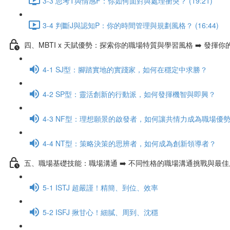
3-3 思考T與情感F：你如何面對與處理衝突？ (19:21)
3-4 判斷J與認知P：你的時間管理與規劃風格？ (16:44)
四、MBTI x 天賦優勢：探索你的職場特質與學習風格 ➡️ 發
4-1 SJ型：腳踏實地的實踐家，如何在穩定中求勝？
4-2 SP型：靈活創新的行動派，如何發揮機智與即興？
4-3 NF型：理想願景的啟發者，如何讓共情力成為職場優
4-4 NT型：策略決策的思辨者，如何成為創新領導者？
五、職場基礎技能：職場溝通 ➡️ 不同性格的職場溝通挑戰與最
5-1 ISTJ 超嚴謹！精簡、到位、效率
5-2 ISFJ 揪甘心！細膩、周到、沈穩