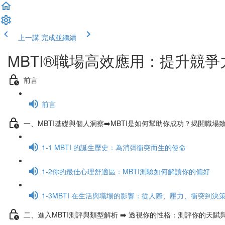
上一講
完成並繼續
MBTI®職場高效應用：提升競爭
前言
前言
一、MBTI基礎與個人洞察➡️MBTI是如何幫助你成功？揭開職場
1-1 MBTI 的誕生歷史：為消弭衝突而生的使命
1-2你的最佳心理舒適區：MBTI測驗如何解讀你的偏好
1-3MBTI 在生活與職場的影響：從人際、壓力、衝突到決
二、進入MBTI測評與類型解析 ➡️ 透視你的性格：測評你的天賦