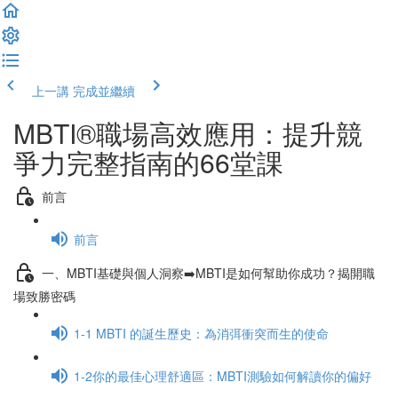
上一講
完成並繼續
MBTI®職場高效應用：提升競
爭力完整指南的66堂課
前言
前言
一、MBTI基礎與個人洞察➡️MBTI是如何幫助你成功？揭開職
場致勝密碼
1-1 MBTI 的誕生歷史：為消弭衝突而生的使命
1-2你的最佳心理舒適區：MBTI測驗如何解讀你的偏好