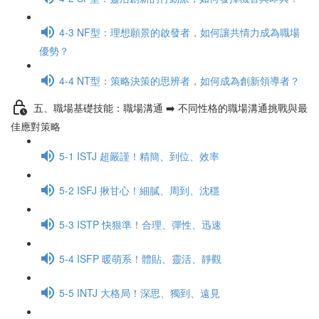
4-3 NF型：理想願景的啟發者，如何讓共情力成為職場
優勢？
4-4 NT型：策略決策的思辨者，如何成為創新領導者？
五、職場基礎技能：職場溝通 ➡️ 不同性格的職場溝通挑戰與最
佳應對策略
5-1 ISTJ 超嚴謹！精簡、到位、效率
5-2 ISFJ 揪甘心！細膩、周到、沈穩
5-3 ISTP 快狠準！合理、彈性、迅速
5-4 ISFP 暖萌系！體貼、靈活、靜觀
5-5 INTJ 大格局！深思、獨到、遠見