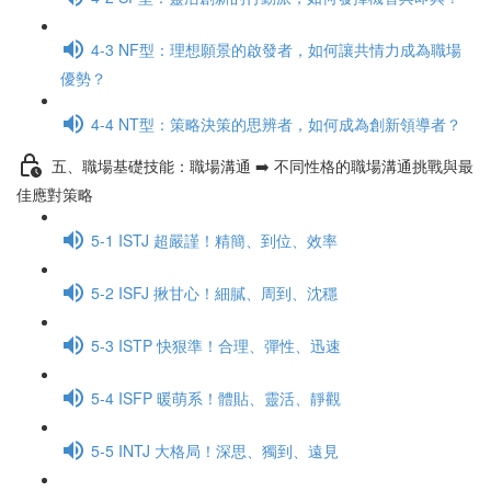
4-3 NF型：理想願景的啟發者，如何讓共情力成為職場
優勢？
4-4 NT型：策略決策的思辨者，如何成為創新領導者？
五、職場基礎技能：職場溝通 ➡️ 不同性格的職場溝通挑戰與最
佳應對策略
5-1 ISTJ 超嚴謹！精簡、到位、效率
5-2 ISFJ 揪甘心！細膩、周到、沈穩
5-3 ISTP 快狠準！合理、彈性、迅速
5-4 ISFP 暖萌系！體貼、靈活、靜觀
5-5 INTJ 大格局！深思、獨到、遠見