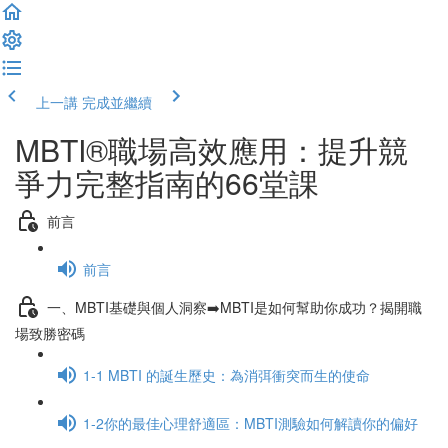
上一講
完成並繼續
MBTI®職場高效應用：提升競
爭力完整指南的66堂課
前言
前言
一、MBTI基礎與個人洞察➡️MBTI是如何幫助你成功？揭開職
場致勝密碼
1-1 MBTI 的誕生歷史：為消弭衝突而生的使命
1-2你的最佳心理舒適區：MBTI測驗如何解讀你的偏好