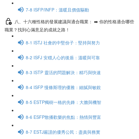
7-8 ISFP/INFP：溫暖且價值驅動
八、十六種性格的發展建議與適合職業： ➡️ 你的性格適合哪些
職業？找到心滿意足的成就之路！
8-1 ISTJ 社會的中堅份子：堅持與努力
8-2 ISFJ 安穩人心的後盾：溫暖與可靠
8-3 ISTP 靈活的問題解決：精巧與快速
8-4 ISFP 慢條斯理的優雅：細膩與敏銳
8-5 ESTP獨樹一格的先鋒：大膽與機智
8-6 ESFP散播歡樂的焦點：熱情與豐富
8-7 ESTJ嚴謹的優秀公民：盡責與務實