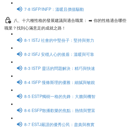
7-8 ISFP/INFP：溫暖且價值驅動
八、十六種性格的發展建議與適合職業： ➡️ 你的性格適合哪些
職業？找到心滿意足的成就之路！
8-1 ISTJ 社會的中堅份子：堅持與努力
8-2 ISFJ 安穩人心的後盾：溫暖與可靠
8-3 ISTP 靈活的問題解決：精巧與快速
8-4 ISFP 慢條斯理的優雅：細膩與敏銳
8-5 ESTP獨樹一格的先鋒：大膽與機智
8-6 ESFP散播歡樂的焦點：熱情與豐富
8-7 ESTJ嚴謹的優秀公民：盡責與務實