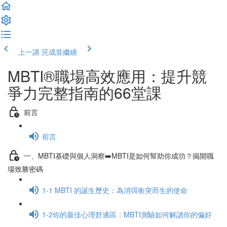
上一講
完成並繼續
MBTI®職場高效應用：提升競
爭力完整指南的66堂課
前言
前言
一、MBTI基礎與個人洞察➡️MBTI是如何幫助你成功？揭開職
場致勝密碼
1-1 MBTI 的誕生歷史：為消弭衝突而生的使命
1-2你的最佳心理舒適區：MBTI測驗如何解讀你的偏好