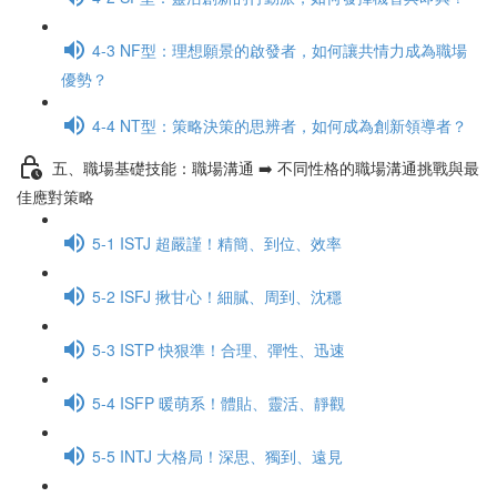
4-3 NF型：理想願景的啟發者，如何讓共情力成為職場
優勢？
4-4 NT型：策略決策的思辨者，如何成為創新領導者？
五、職場基礎技能：職場溝通 ➡️ 不同性格的職場溝通挑戰與最
佳應對策略
5-1 ISTJ 超嚴謹！精簡、到位、效率
5-2 ISFJ 揪甘心！細膩、周到、沈穩
5-3 ISTP 快狠準！合理、彈性、迅速
5-4 ISFP 暖萌系！體貼、靈活、靜觀
5-5 INTJ 大格局！深思、獨到、遠見