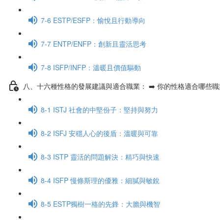
7-6 ESTP/ESFP：愉悅且行動導向
7-7 ENTP/ENFP：創新且靈活思考
7-8 ISFP/INFP：溫暖且價值驅動
八、十六種性格的發展建議與適合職業： ➡️ 你的性格適合哪些
8-1 ISTJ 社會的中堅份子：堅持與努力
8-2 ISFJ 安穩人心的後盾：溫暖與可靠
8-3 ISTP 靈活的問題解決：精巧與快速
8-4 ISFP 慢條斯理的優雅：細膩與敏銳
8-5 ESTP獨樹一格的先鋒：大膽與機智