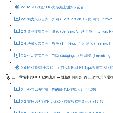
2-1 MBTI 測量SOP/完成線上測評前必看！
2-2 精力來源自評：外向 (Extraversion, E) 與 內向 (Introversi
2-3 資訊搜集自評：實感 (Sensing, S) 與 直覺 (Intuition, N) 
2-4 決策模式自評：思考 (Thinking, T) 與 情感 (Feeling, F) 
2-5 生活方式自評：判斷 (Judging, J) 與 認知 (Perceiving, P)
2-6 MBTI測評全攻略：如何找到Best Fit Type與專有名詞
三、職場中的MBTI動態應用 ➡️ 性格如何影響你的工作模式與選
3-1 外向E與內向I：你的最佳工作環境？ (11:36)
3-2 實感S與直覺N：你如何接收與處理資訊？ (13:43)