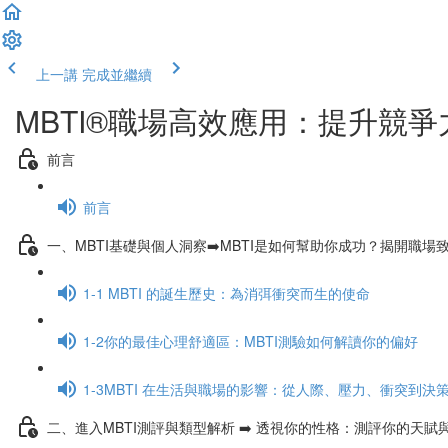
上一講
完成並繼續
MBTI®職場高效應用：提升競爭
前言
前言
一、MBTI基礎與個人洞察➡️MBTI是如何幫助你成功？揭開職場
1-1 MBTI 的誕生歷史：為消弭衝突而生的使命
1-2你的最佳心理舒適區：MBTI測驗如何解讀你的偏好
1-3MBTI 在生活與職場的影響：從人際、壓力、衝突到決
二、進入MBTI測評與類型解析 ➡️ 透視你的性格：測評你的天賦