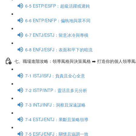
6-5 ESTP/ESFP：超級活躍或遲鈍
6-6 ENTP/ENFP：偏執地與眾不同
6-7 ENTJ/ESTJ：留意冰冷與專橫
6-8 ENFJ/ESFJ：表面和平下的暗流
七、職場進階攻略：領導風格與決策風格 ➡️ 打造你的個人領導
7-1 ISTJ/ISFJ：負責且全心全意
7-2 ISTP/INTP：靈活且多元分析
7-3 INTJ/INFJ：洞察且深遠謀略
7-4 ESTJ/ENTJ：果斷且策略領導
7-5 ESFJ/ENFJ：關懷且協調一致