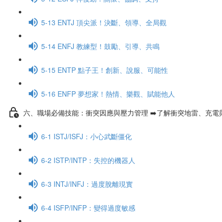
5-13 ENTJ 頂尖派！決斷、領導、全局觀
5-14 ENFJ 教練型！鼓勵、引導、共鳴
5-15 ENTP 點子王！創新、說服、可能性
5-16 ENFP 夢想家！熱情、樂觀、賦能他人
六、職場必備技能：衝突因應與壓力管理 ➡️了解衝突地雷、充電
6-1 ISTJ/ISFJ：小心武斷僵化
6-2 ISTP/INTP：失控的機器人
6-3 INTJ/INFJ：過度脫離現實
6-4 ISFP/INFP：變得過度敏感