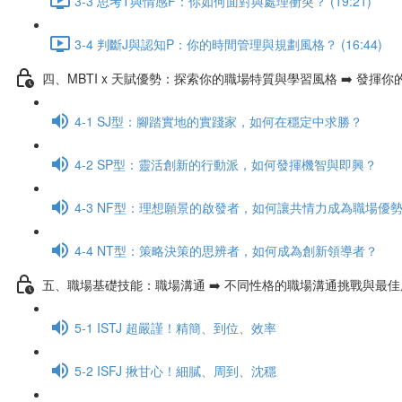
3-3 思考T與情感F：你如何面對與處理衝突？ (19:21)
3-4 判斷J與認知P：你的時間管理與規劃風格？ (16:44)
四、MBTI x 天賦優勢：探索你的職場特質與學習風格 ➡️ 發
4-1 SJ型：腳踏實地的實踐家，如何在穩定中求勝？
4-2 SP型：靈活創新的行動派，如何發揮機智與即興？
4-3 NF型：理想願景的啟發者，如何讓共情力成為職場優
4-4 NT型：策略決策的思辨者，如何成為創新領導者？
五、職場基礎技能：職場溝通 ➡️ 不同性格的職場溝通挑戰與最
5-1 ISTJ 超嚴謹！精簡、到位、效率
5-2 ISFJ 揪甘心！細膩、周到、沈穩