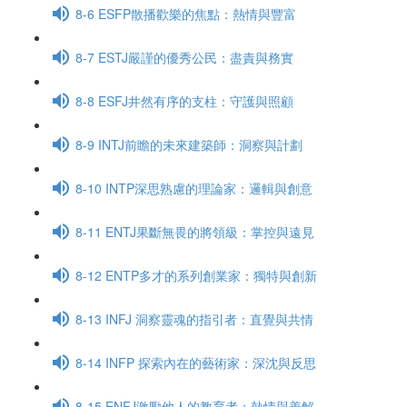
8-6 ESFP散播歡樂的焦點：熱情與豐富
8-7 ESTJ嚴謹的優秀公民：盡責與務實
8-8 ESFJ井然有序的支柱：守護與照顧
8-9 INTJ前瞻的未來建築師：洞察與計劃
8-10 INTP深思熟慮的理論家：邏輯與創意
8-11 ENTJ果斷無畏的將領級：掌控與遠見
8-12 ENTP多才的系列創業家：獨特與創新
8-13 INFJ 洞察靈魂的指引者：直覺與共情
8-14 INFP 探索內在的藝術家：深沈與反思
8-15 ENFJ激勵他人的教育者：熱情與善解