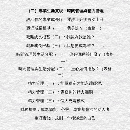
（二）專業生涯實現：時間管理與精力管理
設計你的專業成長線：逐步上升後再次上升
職涯成長根基（一）：我是誰？（表格一）
職涯成長根基（二）：我認為我是誰？ .
職涯成長根基（三）：我想要成為誰？ .
時間管理與生活分配（一）：你必須經營什麼？（表格
二）
時間管理與生活分配（二）：重心如何擺放？（表格
三） .
精力管理（一）：能量穩定才能永續經營.
精力管理（二）：覺察你的精力漏洞 .
精力管理（三）：個人充電模式 .
財務規劃：成為物質、心靈、專業都豐沛的助人者
生涯實踐：規劃一年後滿意的自己