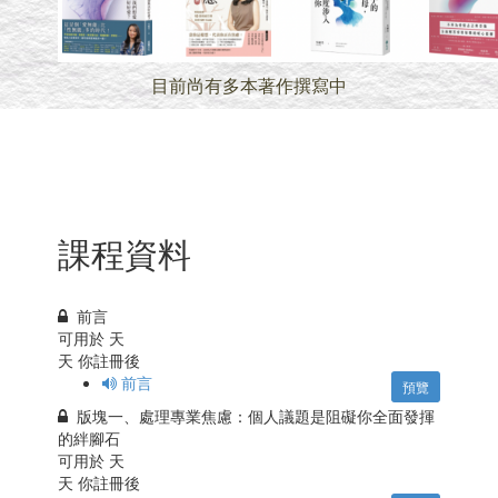
目前尚有多本著作撰寫中
課程資料
前言
可用於
天
天 你註冊後
前言
預覽
版塊一、處理專業焦慮：個人議題是阻礙你全面發揮
的絆腳石
可用於
天
天 你註冊後