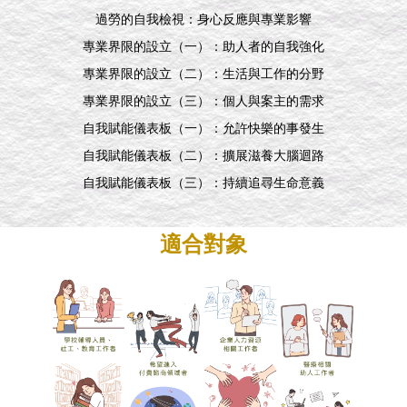
過勞的自我檢視：身心反應與專業影響
專業界限的設立（一）：助人者的自我強化
專業界限的設立（二）：生活與工作的分野
專業界限的設立（三）：個人與案主的需求
自我賦能儀表板（一）：允許快樂的事發生
自我賦能儀表板（二）：擴展滋養大腦迴路
自我賦能儀表板（三）：持續追尋生命意義
適合對象