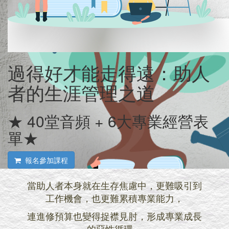
過得好才能走得遠：助人
者的生涯管理之道
★ 40堂音頻 + 6大專業經營表
單★
報名參加課程
當助人者本身就在生存焦慮中，更難吸引到
工作機會，也更難累積專業能力，
連進修預算也變得捉襟見肘，
形成專業成長
的惡性循環。